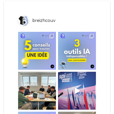
breizhcouv