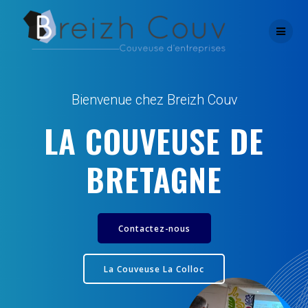
Skip
to
content
Bienvenue chez Breizh Couv
LA COUVEUSE DE
BRETAGNE
Contactez-nous
La Couveuse La Colloc